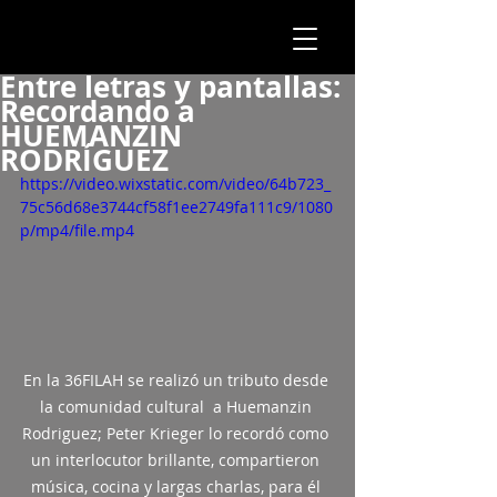
Entre letras y pantallas:
Recordando a
HUEMANZIN
RODRÍGUEZ
https://video.wixstatic.com/video/64b723_
75c56d68e3744cf58f1ee2749fa111c9/1080
p/mp4/file.mp4
En la 36FILAH se realizó un tributo desde 
la comunidad cultural  a Huemanzin 
Rodriguez; Peter Krieger lo recordó como 
un interlocutor brillante, compartieron 
música, cocina y largas charlas, para él 