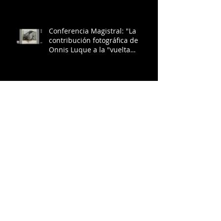
Conferencia Magistral: "La
contribución fotográfica de
Onnis Luque a la "vuelta
geológica": una estética
ambiental sublime" en
Coloquio Arquitectura e
imagen fotográfica.
Noche de Musesos: "Dr. Atl:
actualidad y memoria"
Entre letras y pantallas:
Recordando a HUEMANZIN
RODRÍGUEZ
HONG KONG 2025: Humanities
Conference on The Dialectics of