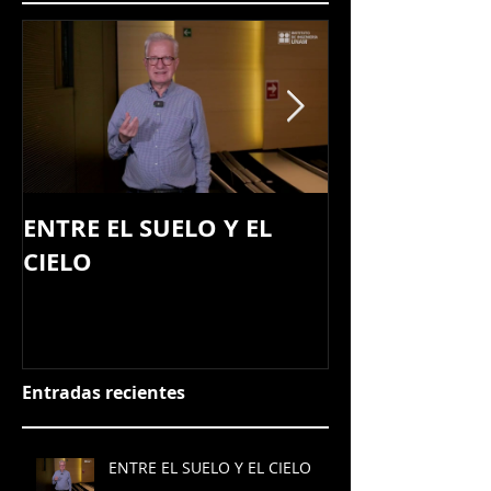
ENTRE EL SUELO Y EL
Primer ciclo 
CIELO
seminarios Te
PUMA: Campu
Entradas recientes
ENTRE EL SUELO Y EL CIELO