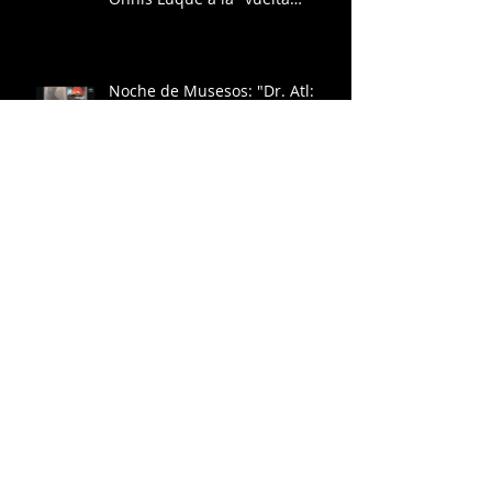
geológica": una estética
ambiental sublime" en
Coloquio Arquitectura e
imagen fotográfica.
Noche de Musesos: "Dr. Atl:
actualidad y memoria"
Entre letras y pantallas:
Recordando a HUEMANZIN
RODRÍGUEZ
HONG KONG 2025: Humanities
Conference on The Dialectics of
Care.