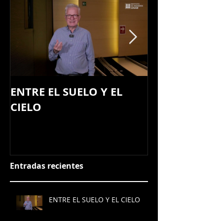
ENTRE EL SUELO Y EL
Primer ciclo 
CIELO
seminarios Te
PUMA: Campu
Entradas recientes
ENTRE EL SUELO Y EL CIELO