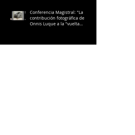
Conferencia Magistral: "La
contribución fotográfica de
Onnis Luque a la "vuelta
geológica": una estética
ambiental sublime" en
Coloquio Arquitectura e
imagen fotográfica.
Noche de Musesos: "Dr. Atl:
actualidad y memoria"
Entre letras y pantallas:
Recordando a HUEMANZIN
RODRÍGUEZ
HONG KONG 2025: Humanities
Conference on The Dialectics of
Care.