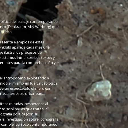
 política del paisaje contemporáneo
iento (Denkraum, Aby Warburg) que
crítico.
resenta ejemplos de estas
Denkbild aparece cada mes una
e ilustra los procesos de
e estamos inmersos. Los textos y
erentes para la comprehensión y el
el antropoceno explotando y
nido él mismo en fuerza geológica
mpo un espectáculo efímero con
orteza terrestre urbanizada.
frece miradas inesperadas al
nsdisciplinarias que tratan la
ografía política (con su
a la Investigación sobre Iconografía
, así como el barroco contemporáneo