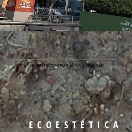
greenwashing
IMAGEN DE CONTEMPLACION | DENKBILD
E C O E S T É T I C A