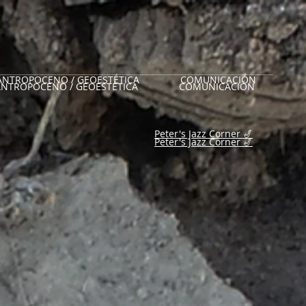
ANTROPOCENO / GEOESTÉTICA
COMUNICACIÓN
ANTROPOCENO / GEOESTÉTICA
COMUNICACIÓN
Peter's Jazz Corner 🎷
Peter's Jazz Corner 🎷