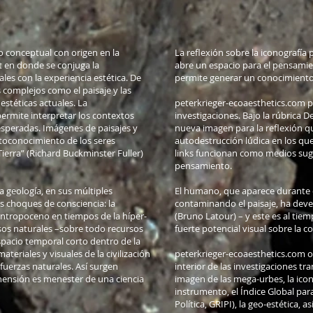
o conceptual con origen en la
La reflexión sobre la iconografía
 en donde se conjuga la
abre un espacio para el pensam
ales con la experiencia estética. De
permite generar un conocimiento 
 complejos como el paisaje y las
estéticas actuales. La
peterkrieger-ecoaesthetics.com p
ermite interpretar los contextos
investigaciones. Bajo la rúbrica 
speradas. Imágenes de paisajes y
nueva imagen para la reflexión qu
utoconocimiento de los seres
autodestrucción lúdica en los qu
erra” (Richard Buckminster Fuller)
links funcionan como medios sug
pensamiento.
 geología, en sus múltiples
El humano, que aparece durante 
os choques de consciencia: la
contaminando el paisaje, ha deve
 antropoceno en tiempos de la híper-
(Bruno Latour) – y este es al tie
rsos naturales –sobre todo recursos
fuerte potencial visual sobre la c
spacio temporal corto dentro de la
ateriales y visuales de la civilización
peterkrieger-ecoaesthetics.com o
fuerzas naturales. Así surgen
interior de las investigaciones tra
ensión es menester de una ciencia
imagen de las mega-urbes, la icon
instrumento, el Índice Global par
Política, GRIPI), la geo-estética