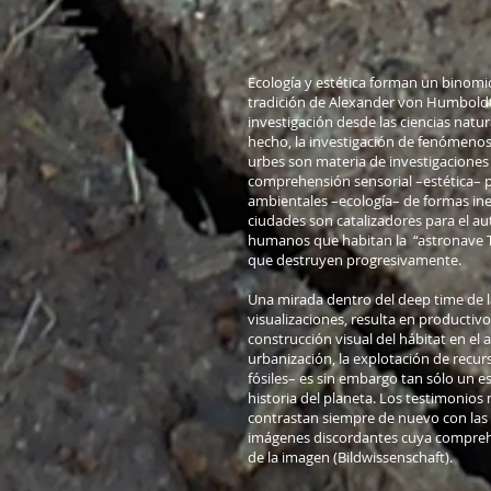
Ecología y estética forman un binomi
tradición de Alexander von Humboldt
investigación desde las ciencias natur
hecho, la investigación de fenómenos
urbes son materia de investigaciones 
comprehensión sensorial –estética– p
ambientales –ecología– de formas ine
ciudades son catalizadores para el a
humanos que habitan la “astronave Ti
que destruyen progresivamente.
Una mirada dentro del deep time de la
visualizaciones, resulta en productiv
construcción visual del hábitat en el
urbanización, la explotación de recu
fósiles– es sin embargo tan sólo un e
historia del planeta. Los testimonios m
contrastan siempre de nuevo con las 
imágenes discordantes cuya compreh
de la imagen (Bildwissenschaft).