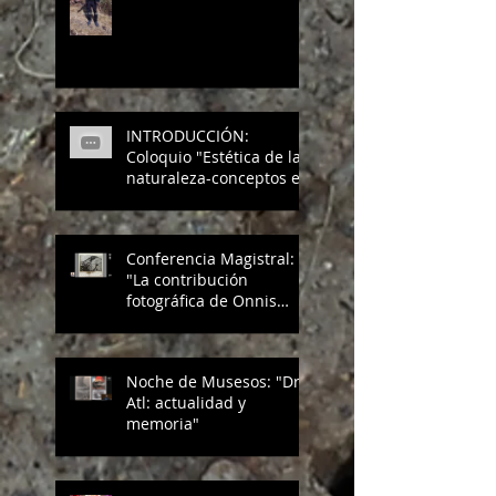
INTRODUCCIÓN:
Coloquio "Estética de la
naturaleza-conceptos e
intervenciones"
Conferencia Magistral:
"La contribución
fotográfica de Onnis
Luque a la "vuelta
geológica": una estética
ambiental sublime" en
Noche de Musesos: "Dr.
Coloquio Arquitectura e
Atl: actualidad y
imagen fotográfica.
memoria"