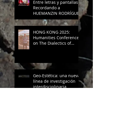
Entre letras y pantallas:
Recordando a
HUEMANZIN RODRÍGUEZ
HONG KONG 2025:
Humanities Conference
on The Dialectics of
Care.
Geo-Estética: una nueva
línea de investigación
interdisciplinaria
Fuentes de la tierra: el
análisis estético e
histórico de los volcanes